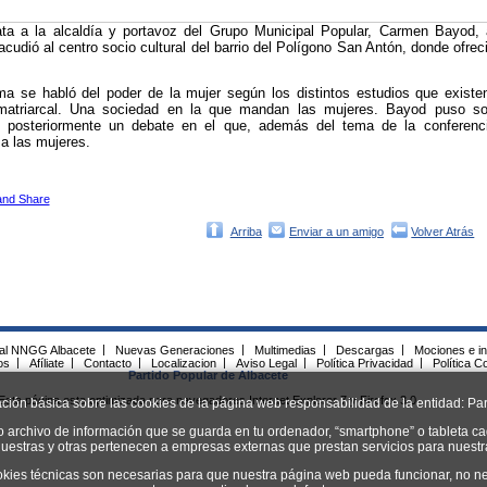
ata a la alcaldía y portavoz del Grupo Municipal Popular, Carmen Bayod
cudió al centro socio cultural del barrio del Polígono San Antón, donde ofrec
a se habló del poder de la mujer según los distintos estudios que existen
matriarcal. Una sociedad en la que mandan las mujeres. Bayod puso sob
e
posteriormente un debate en el que, además del tema de la conferenc
a las mujeres.
Arriba
Enviar a un amigo
Volver Atrás
ial NNGG Albacete
|
Nuevas Generaciones
|
Multimedias
|
Descargas
|
Mociones e in
os
|
Afíliate
|
Contacto
|
Localizacion
|
Aviso Legal
|
Política Privacidad
|
Política C
Partido Popular de Albacete
Esta página esta optimizada para navegadores Internet Explorer 7 y Firefox 3.0.
ación básica sobre las cookies de la página web responsabilidad de la entidad: Par
o archivo de información que se guarda en tu ordenador, “smartphone” o tableta ca
uestras y otras pertenecen a empresas externas que prestan servicios para nuest
okies técnicas son necesarias para que nuestra página web pueda funcionar, no ne