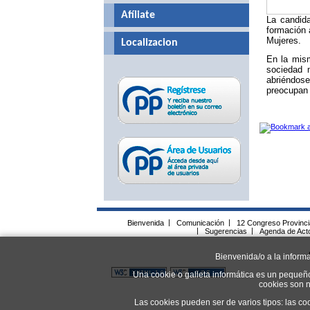
Afíliate
La candid
formación a
Mujeres.
Localizacion
En la mism
sociedad 
abriéndos
preocupan 
Bienvenida
|
Comunicación
|
12 Congreso Provinc
|
Sugerencias
|
Agenda de Act
Bienvenida/o a la inform
Una cookie o galleta informática es un pequeñ
cookies son n
Las cookies pueden ser de varios tipos: las co