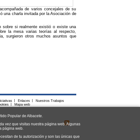
, acompañada de varios concejales de su
ió una charla invitada por la Asociación de
 sobre si realmente existió o existe una
re la mesa varias teorías al respecto,
ia, surgieron otros muchos asuntos que
iciativas
|
Enlaces
|
Nuestros Trabajos
ookies
|
Mapa web
tido Popular de Albacete.
da vez que visitas nuestra página web. Algunas
ra página web.
cesitan de tu autorización y son las únicas que