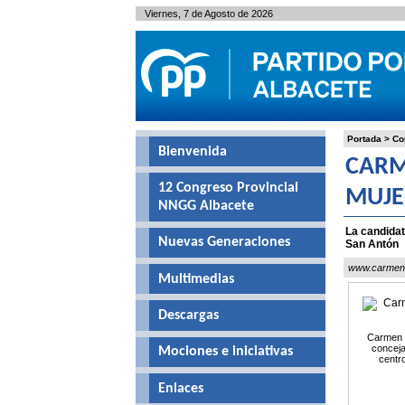
Viernes, 7 de Agosto de 2026
Portada
>
Co
Bienvenida
CARM
12 Congreso Provincial
MUJE
NNGG Albacete
La candidat
Nuevas Generaciones
San Antón
www.carmenb
Multimedias
Descargas
Carmen 
conceja
Mociones e iniciativas
centro
Enlaces