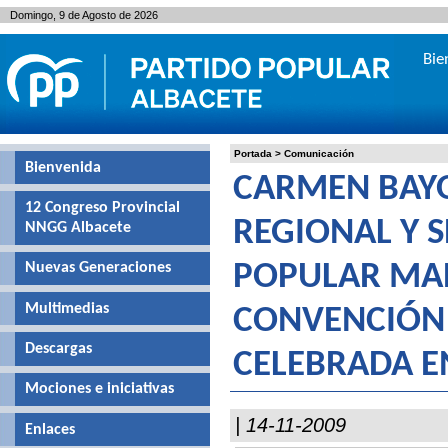
Domingo, 9 de Agosto de 2026
Bie
Portada
>
Comunicación
Bienvenida
CARMEN BAYO
12 Congreso Provincial
REGIONAL Y 
NNGG Albacete
Nuevas Generaciones
POPULAR MAR
Multimedias
CONVENCIÓN 
Descargas
CELEBRADA E
Mociones e iniciativas
| 14-11-2009
Enlaces