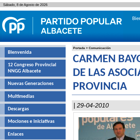
Sábado, 8 de Agosto de 2026
Bie
Portada
>
Comunicación
Bienvenida
CARMEN BAY
12 Congreso Provincial
DE LAS ASOCI
NNGG Albacete
Nuevas Generaciones
PROVINCIA
Multimedias
| 29-04-2010
Descargas
Mociones e iniciativas
Enlaces