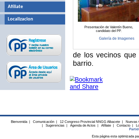
Afíliate
Localizacion
Presentación de Valentín Bueno,
candidato del PP.
Galería de Imagenes
de los vecinos que 
barrio.
Bienvenida
|
Comunicación
|
12 Congreso Provincial NNGG Albacete
|
Nuevas 
|
Sugerencias
|
Agenda de Actos
|
Afíliate
|
Contacto
|
Lo
Parti
Esta página esta optimizada pa