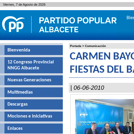
Viernes, 7 de Agosto de 2026
Bie
Portada
>
Comunicación
Bienvenida
CARMEN BAYO
12 Congreso Provincial
FIESTAS DEL 
NNGG Albacete
Nuevas Generaciones
| 06-06-2010
Multimedias
Descargas
Mociones e iniciativas
Enlaces