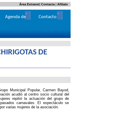
Área Extranet
|
Contacta
|
Afiliate
Agenda de
Contacto
Actos
CHIRIGOTAS DE
Grupo Municipal Popular, Carmen Bayod,
ción acudió al centro socio cultural del
jeres repitió la actuación del grupo de
 pasados carnavales. El espectáculo se
por varias mujeres de la asociación.