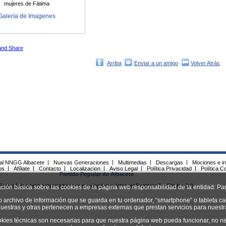
mujeres de Fátima
Galería de Imagenes
Arriba
Enviar a un amigo
Volver Atrás
ial NNGG Albacete
|
Nuevas Generaciones
|
Multimedias
|
Descargas
|
Mociones e in
os
|
Afíliate
|
Contacto
|
Localizacion
|
Aviso Legal
|
Política Privacidad
|
Política C
Partido Popular de Albacete
Esta página esta optimizada para navegadores Internet Explorer 7 y Firefox 3.0.
ación básica sobre las cookies de la página web responsabilidad de la entidad: Par
o archivo de información que se guarda en tu ordenador, “smartphone” o tableta ca
uestras y otras pertenecen a empresas externas que prestan servicios para nuest
okies técnicas son necesarias para que nuestra página web pueda funcionar, no ne