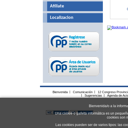
Afíliate
Localizacion
Bienvenida
|
Comunicación
|
12 Congreso Provinc
|
Sugerencias
|
Agenda de Act
Bienvenida/o a la inform
Una cookie o galleta informática es un pequeñ
cookies son n
Las cookies pueden ser de varios tipos: las co