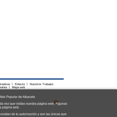
iciativas
|
Enlaces
|
Nuestros Trabajos
ookies
|
Mapa web
tido Popular de Albacete.
da vez que visitas nuestra página web. Algunas
ra página web.
cesitan de tu autorización y son las únicas que