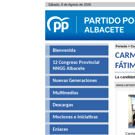
Sábado, 8 de Agosto de 2026
Portada
>
Co
Bienvenida
CARM
12 Congreso Provincial
FÁTI
NNGG Albacete
La candidata
Nuevas Generaciones
www.carmenb
Multimedias
Descargas
Mociones e iniciativas
Enlaces
Carmen