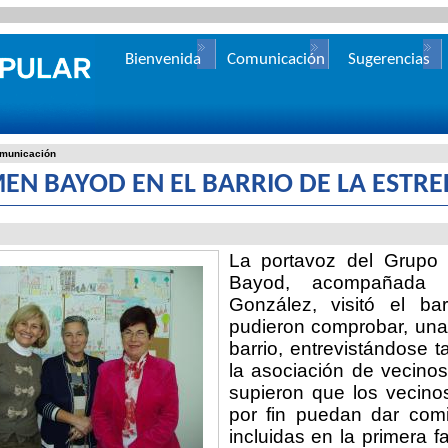
Bienvenida
Comunicación
Sugerencias
municación
EN BAYOD EN EL BARRIO DE LA ESTRE
La portavoz del Grupo 
Bayod, acompañada 
González, visitó el b
pudieron comprobar, una
barrio, entrevistándose 
la asociación de vecinos
supieron que los vecino
por fin puedan dar com
incluidas en la primera f