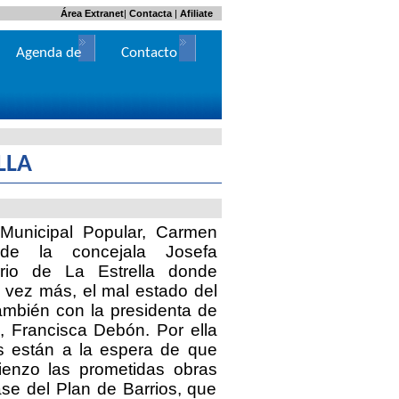
Área Extranet
|
Contacta
|
Afiliate
Agenda de
Contacto
Actos
LLA
Municipal Popular, Carmen
de la concejala Josefa
arrio de
La Estrella
donde
 vez más, el mal estado del
también con la presidenta de
, Francisca Debón. Por ella
s están a la espera de que
ienzo las prometidas obras
ase del Plan de Barrios, que