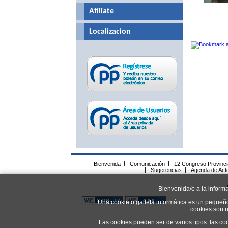
Afíliate
Localizacion
Bienvenida
|
Comunicación
|
12 Congreso Provinc
|
Sugerencias
|
Agenda de Act
Bienvenida/o a la inform
Una cookie o galleta informática es un pequeñ
cookies son n
Las cookies pueden ser de varios tipos: las co