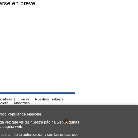
arse en breve.
iciativas
|
Enlaces
|
Nuestros Trabajos
ookies
|
Mapa web
tido Popular de Albacete.
da vez que visitas nuestra página web. Algunas
ra página web.
cesitan de tu autorización y son las únicas que