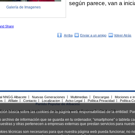
según parece, van a inici
Galería de Imagenes
Arriba
Enviar a un amigo
Volver Atrás
ial NNGG Albacete
|
Nuevas Generaciones
|
Multimedias
|
Descargas
|
Mociones e in
os
|
Afíliate
|
Contacto
|
Localizacion
|
Aviso Legal
|
Política Privacidad
|
Política C
Partido Popular de Albacete
Esta página esta optimizada para navegadores Internet Explorer 7 y Firefox 3.0.
ación básica sobre las cookies de la página web responsabilidad de la entidad: Par
o archivo de información que se guarda en tu ordenador, “smartphone” o tableta ca
uestras y otras pertenecen a empresas externas que prestan servicios para nuest
okies técnicas son necesarias para que nuestra página web pueda funcionar, no ne