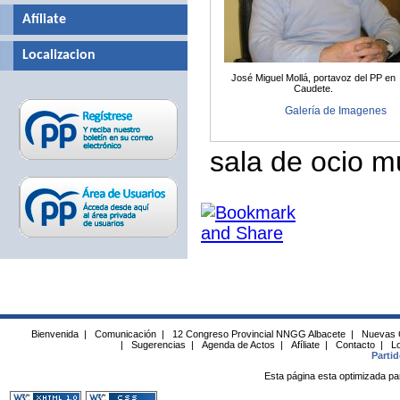
Afíliate
Localizacion
José Miguel Mollá, portavoz del PP en
Caudete.
Galería de Imagenes
sala de ocio mu
Bienvenida
|
Comunicación
|
12 Congreso Provincial NNGG Albacete
|
Nuevas 
|
Sugerencias
|
Agenda de Actos
|
Afíliate
|
Contacto
|
Lo
Parti
Esta página esta optimizada pa