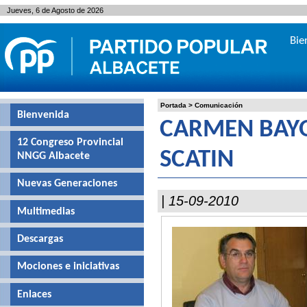
Jueves, 6 de Agosto de 2026
Bie
Portada
>
Comunicación
Bienvenida
CARMEN BAYO
12 Congreso Provincial
SCATIN
NNGG Albacete
Nuevas Generaciones
| 15-09-2010
Multimedias
Descargas
Mociones e iniciativas
Enlaces