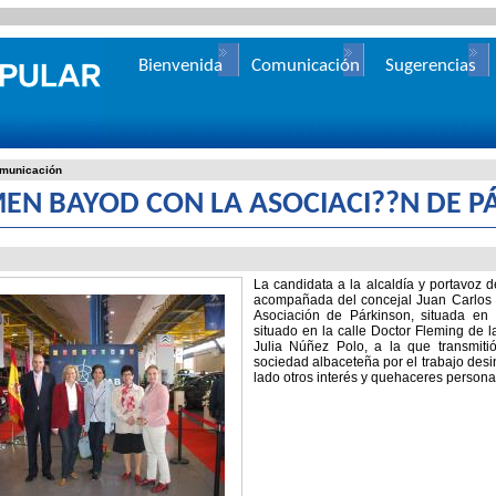
Bienvenida
Comunicación
Sugerencias
municación
EN BAYOD CON LA ASOCIACI??N DE P
La candidata a la alcaldía y portavoz
acompañada del concejal Juan Carlos Ló
Asociación de Párkinson, situada en 
situado en la calle Doctor Fleming de l
Julia Núñez Polo, a la que transmiti
sociedad albaceteña por el trabajo desi
lado otros interés y quehaceres persona