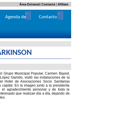
Área Extranet
|
Contacta
|
Afiliate
Agenda de
Contacto
Actos
ÁRKINSON
 del Grupo Municipal Popular, Carmen Bayod,
pez Garrido, visitó las instalaciones de la
el Hotel de Asociaciones Socio Sanitarias
a capital. En la imagen junto a la presidenta
ó el agradecimiento personal y de toda la
nteresado que realizan día a día, dejando de
les.