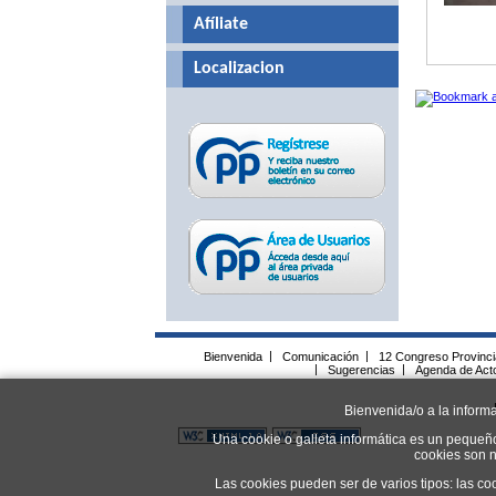
Afíliate
Localizacion
Bienvenida
|
Comunicación
|
12 Congreso Provinc
|
Sugerencias
|
Agenda de Act
Bienvenida/o a la inform
Una cookie o galleta informática es un pequeñ
cookies son n
Las cookies pueden ser de varios tipos: las co