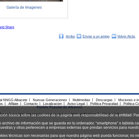
Galería de Imagenes
Arriba
Enviar a un amigo
Volver Atrás
ial NNGG Albacete
|
Nuevas Generaciones
|
Multimedias
|
Descargas
|
Mociones e in
os
|
Afíliate
|
Contacto
|
Localizacion
|
Aviso Legal
|
Política Privacidad
|
Política C
Partido Popular de Albacete
Esta página esta optimizada para navegadores Internet Explorer 7 y Firefox 3.0.
ación básica sobre las cookies de la página web responsabilidad de la entidad: Par
o archivo de información que se guarda en tu ordenador, “smartphone” o tableta ca
uestras y otras pertenecen a empresas externas que prestan servicios para nuest
okies técnicas son necesarias para que nuestra página web pueda funcionar, no ne