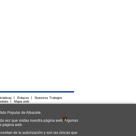
iciativas
|
Enlaces
|
Nuestros Trabajos
ookies
|
Mapa web
tido Popular de Albacete.
da vez que visitas nuestra página web. Algunas
ra página web.
cesitan de tu autorización y son las únicas que