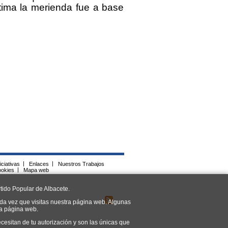
tima la merienda fue a base
iciativas
|
Enlaces
|
Nuestros Trabajos
ookies
|
Mapa web
tido Popular de Albacete.
da vez que visitas nuestra página web. Algunas
ra página web.
cesitan de tu autorización y son las únicas que