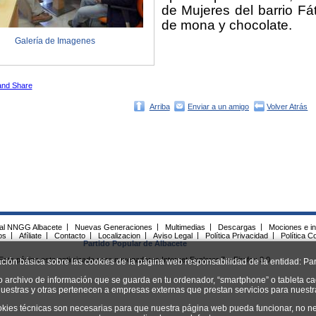
de Mujeres del barrio Fá
de mona y chocolate.
Galería de Imagenes
Arriba
Enviar a un amigo
Volver Atrás
ial NNGG Albacete
|
Nuevas Generaciones
|
Multimedias
|
Descargas
|
Mociones e in
os
|
Afíliate
|
Contacto
|
Localizacion
|
Aviso Legal
|
Política Privacidad
|
Política C
Partido Popular de Albacete
Esta página esta optimizada para navegadores Internet Explorer 7 y Firefox 3.0.
ación básica sobre las cookies de la página web responsabilidad de la entidad: Par
o archivo de información que se guarda en tu ordenador, “smartphone” o tableta ca
uestras y otras pertenecen a empresas externas que prestan servicios para nuest
okies técnicas son necesarias para que nuestra página web pueda funcionar, no ne