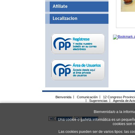
Afíliate
Localizacion
Bienvenida
|
Comunicación
|
12 Congreso Provinc
|
Sugerencias
|
Agenda de Act
Bienvenida/o a la inform
Una cookie o galleta informática es un pequeñ
cookies son n
Las cookies pueden ser de varios tipos: las co