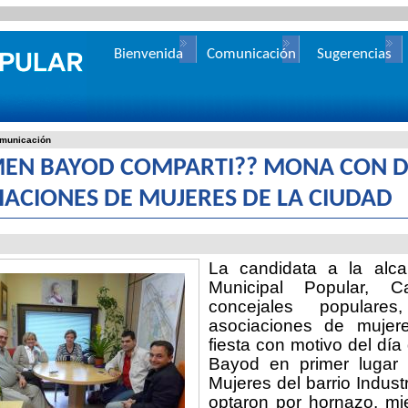
Bienvenida
Comunicación
Sugerencias
municación
EN BAYOD COMPARTI?? MONA CON D
IACIONES DE MUJERES DE LA CIUDAD
La candidata a la alca
Municipal Popular, 
concejales populares
asociaciones de mujer
fiesta con motivo del dí
Bayod en primer lugar 
Mujeres del barrio Indus
optaron por hornazo, mi