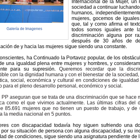
Internacional de la Mujer, un
sociedad a continuar luchando
humanos, independientement
mujeres, gocemos de iguales 
que, tal y como afirma el text
Galería de Imagenes
todos somos iguales ante l
discriminación alguna por r
después de 30 años de dem
nación de y hacia las mujeres sigue siendo una constante.
nscientes, ha Continuado la Portavoz popular, de los obstácul
 de una igualdad plena entre mujeres y hombres, y considera
ente para su supresión.
Queremos recordar que la discrim
ible con la dignidad humana y con el bienestar de la sociedad, 
ítica, social, económica y cultural en condiciones de igualda
o para el pleno desarrollo personal, económico y social.
 PP aseguran que se trata de una discriminación que se hace 
a como el que vivimos actualmente. Las últimas cifras del
e 85.691 mujeres que no tienen un puesto de trabajo, y de
 a la media nacional en 5 puntos.
res con discapacidad todavía hoy siguen sufriendo una dob
 por su situación de persona con alguna discapacidad, y su in
dad de condiciones, sigue siendo una asignatura pendiente de 