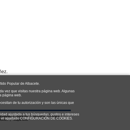
ñez.
tido Popular de Albacete.
da vez que visitas nuestra página web. Algunas
ra página web.
cesitan de tu autorización y son las únicas que
cidad ajustada a tus búsquedas, gustos e intereses
iciativas
|
Enlaces
|
Nuestros Trabajos
do en el apartado CONFIGURACIÓN DE COOKIES.
ookies
|
Mapa web