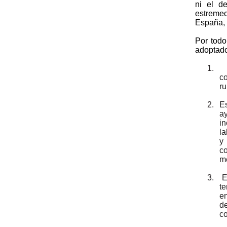
ni el d
estremec
España, 
Por todo
adoptado
1.
co
ru
2.
Es
a
i
la
y
co
me
3.
E
te
en
de
co