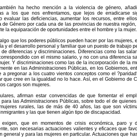
también ha hecho mención a la violencia de género, añadi
as a los que nos enfrentamos, que lejos de erradicarse si
o evaluar las deficiencias, aumentar los recursos, entre el
a de Género por cada una de las provincias de nuestra región,
ite la equiparación de oportunidades entre el hombre y la mujer.
 algo que los poderes públicos pueden hacer por las mujeres, 
a y el desarrollo personal y familiar que un puesto de trabajo 
o de diferencias y discriminaciones. Diferencias como las salar
correspondido con el mismo salario, y no con una diferencia sal
ujer. Y discriminaciones como las de la incorporación de la m
mente en las Administraciones Públicas, en los Gobiernos, ent
 a pregonar a los cuatro vientos conceptos como el ?paridad
r que cree en la igualdad no lo hace. Así, en el Gobierno de 
ltos cargos son mujeres.
ulares, afirman estar convencidas de que fomentar el empl
d para las Administraciones Públicas, sobre todo el de quiene
mujeres rurales, las de más de 40 años, las que son víctima
inmigrantes y las que tienen algún tipo de discapacidad.
 exigen, que en momentos de crisis económica, paro y 
nte, son necesarias actuaciones valientes y eficaces que fav
en general y para las mujeres en particular. Actuaciones que has