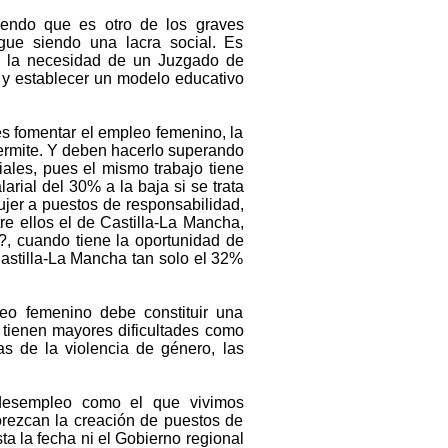
endo que es otro de los graves
gue siendo una lacra social. Es
los la necesidad de un Juzgado de
 y establecer un modelo educativo
es fomentar el empleo femenino, la
permite. Y deben hacerlo superando
iales, pues el mismo trabajo tiene
arial del 30% a la baja si se trata
ujer a puestos de responsabilidad,
re ellos el de Castilla-La Mancha,
?, cuando tiene la oportunidad de
Castilla-La Mancha tan solo el 32%
eo femenino debe constituir una
s tienen mayores dificultades como
s de la violencia de género, las
desempleo como el que vivimos
orezcan la creación de puestos de
ta la fecha ni el Gobierno regional