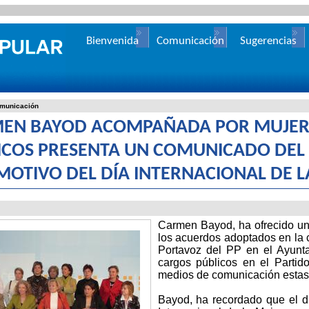
Bienvenida
Comunicación
Sugerencias
municación
EN BAYOD ACOMPAÑADA POR MUJER
ICOS PRESENTA UN COMUNICADO DEL
MOTIVO DEL DÍA INTERNACIONAL DE 
Carmen Bayod, ha ofrecido un
los acuerdos adoptados en la c
Portavoz del PP en el Ayunt
cargos públicos en el Partid
medios de comunicación estas
Bayod, ha recordado que el d