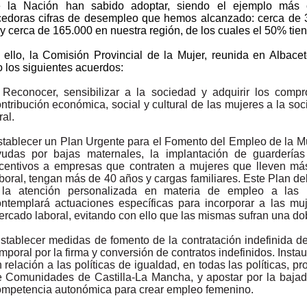
e la Nación han sabido adoptar, siendo el ejemplo más cl
edoras cifras de desempleo que hemos alcanzado: cerca de 
y cerca de 165.000 en nuestra región, de los cuales el 50% tie
 ello, la Comisión Provincial de la Mujer, reunida en Albac
 los siguientes acuerdos:
Reconocer, sensibilizar a la sociedad y adquirir los com
ntribución económica, social y cultural de las mujeres a la so
ral.
tablecer un Plan Urgente para el Fomento del Empleo de la Mu
yudas por bajas maternales, la implantación de guarderías 
ncentivos a empresas que contraten a mujeres que lleven má
boral, tengan más de 40 años y cargas familiares. Este Plan d
 la atención personalizada en materia de empleo a las m
ntemplará actuaciones específicas para incorporar a las mu
rcado laboral, evitando con ello que las mismas sufran una dob
stablecer medidas de fomento de la contratación indefinida de
mporal por la firma y conversión de contratos indefinidos. Insta
 relación a las políticas de igualdad, en todas las políticas, 
 Comunidades de Castilla-La Mancha, y apostar por la bajad
mpetencia autonómica para crear empleo femenino.