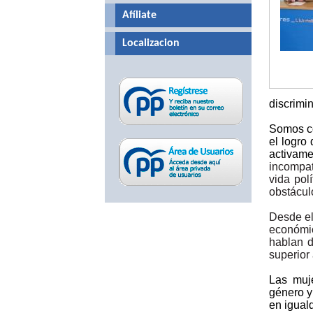
Afíliate
Localizacion
discrimi
Somos co
el logro
activam
incompat
vida pol
obstácul
Desde el
económic
hablan d
superior
Las muje
género y
en igual