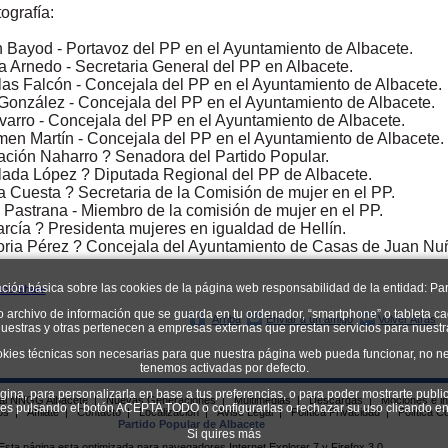
ografía:
 Bayod - Portavoz del PP en el Ayuntamiento de Albacete.
a Arnedo - Secretaria General del PP en Albacete.
llas Falcón - Concejala del PP en el Ayuntamiento de Albacete.
 González - Concejala del PP en el Ayuntamiento de Albacete.
varro - Concejala del PP en el Ayuntamiento de Albacete.
men Martín - Concejala del PP en el Ayuntamiento de Albacete.
ación Naharro ? Senadora del Partido Popular.
lada López ? Diputada Regional del PP de Albacete.
na Cuesta ? Secretaria de la Comisión de mujer en el PP.
a Pastrana - Miembro de la comisión de mujer en el PP.
arcía ? Presidenta mujeres en igualdad de Hellín.
toria Pérez ? Concejala del Ayuntamiento de Casas de Juan Nu
ación básica sobre las cookies de la página web responsabilidad de la entidad: Par
o archivo de información que se guarda en tu ordenador, “smartphone” o tableta ca
Arriba
Enviar a un amigo
Volver Atrás
uestras y otras pertenecen a empresas externas que prestan servicios para nuest
okies técnicas son necesarias para que nuestra página web pueda funcionar, no ne
tenemos activadas por defecto.
ágina, para personalizarla en base a tus preferencias, o para poder mostrarte publi
ial NNGG Albacete
|
Nuevas Generaciones
|
Multimedias
|
Descargas
|
Mociones e in
kies pulsando el botón ACEPTA TODO o configurarlas o rechazar su uso clican
os
|
Afíliate
|
Contacto
|
Localizacion
|
Aviso Legal
|
Política Privacidad
|
Política C
Partido Popular de Albacete
Si quires más
Esta página esta optimizada para navegadores Internet Explorer 7 y Firefox 3.0.