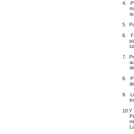
4.
P
ma
au
5.
Po
6.
F
p
c
7.
Pr
au
de
8.
P
de
9.
L
tr
10.
Y 
Pr
mi
L