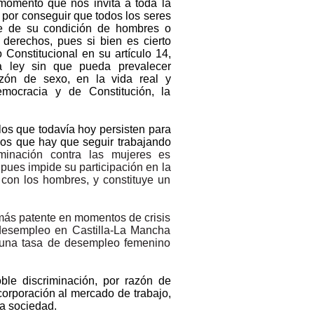
 momento que nos invita a toda la
 por conseguir que todos los seres
e de su condición de hombres o
derechos, pues si bien es cierto
o Constitucional en su artículo 14,
a ley sin que pueda prevalecer
azón de sexo, en la vida real y
ocracia y de Constitución, la
os que todavía hoy persisten para
mos que hay que seguir trabajando
inación contra las mujeres es
pues impide su participación en la
d con los hombres, y constituye un
más patente en momentos de crisis
 desempleo en Castilla-La Mancha
 una tasa de desempleo femenino
le discriminación, por razón de
corporación al mercado de trabajo,
la sociedad.