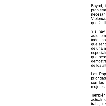
Bayod, 
problem
necesari
Violenci
que facil
Y si hay
autonomí
todo tip
que ser 
de una m
especial
que pese
demostra
de los a
Las Pop
priorida
son las 
mujeres 
También
actualme
trabajo 