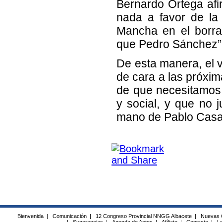
Bernardo Ortega afi
nada a favor de la
Mancha en el borra
que Pedro Sánchez”
De esta manera, el 
de cara a las próxim
de que necesitamos 
y social, y que no 
mano de Pablo Casa
Bienvenida
|
Comunicación
|
12 Congreso Provincial NNGG Albacete
|
Nuevas 
|
Sugerencias
|
Agenda de Actos
|
Afíliate
|
Contacto
|
Lo