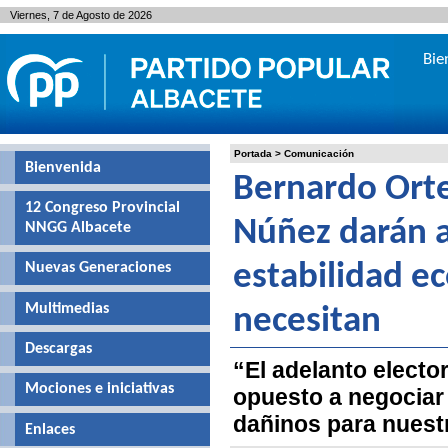
Viernes, 7 de Agosto de 2026
Bie
Portada
>
Comunicación
Bienvenida
Bernardo Orte
12 Congreso Provincial
Núñez darán a
NNGG Albacete
Nuevas Generaciones
estabilidad ec
Multimedias
necesitan
Descargas
“El adelanto electo
Mociones e iniciativas
opuesto a negociar
dañinos para nuest
Enlaces