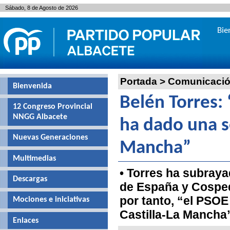
Sábado, 8 de Agosto de 2026
Bie
Portada
>
Comunicaci
Bienvenida
Belén Torres:
12 Congreso Provincial
NNGG Albacete
ha dado una s
Nuevas Generaciones
Mancha”
Multimedias
• Torres ha subraya
Descargas
de España y Cospeda
por tanto, “el PSOE 
Mociones e iniciativas
Castilla-La Mancha
Enlaces