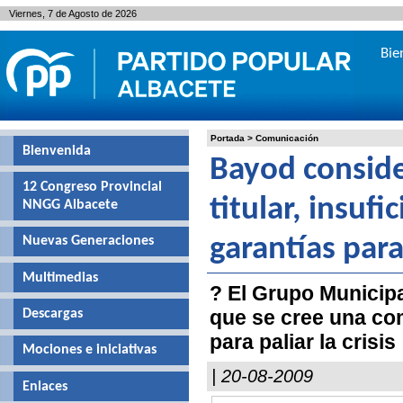
Viernes, 7 de Agosto de 2026
Bie
Portada
>
Comunicación
Bienvenida
Bayod consider
12 Congreso Provincial
titular, insufi
NNGG Albacete
Nuevas Generaciones
garantías par
Multimedias
? El Grupo Municipa
que se cree una co
Descargas
para paliar la crisis
Mociones e iniciativas
| 20-08-2009
Enlaces