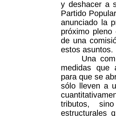
y deshacer a s
Partido Popula
anunciado la p
próximo pleno 
de una comisió
estos asuntos.
Una comi
medidas que
para q
ue se ab
sólo lleven a u
cuantitativa
tributos, si
estructurales 