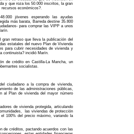
a y que roza los 50.000 inscritos, la gran
s recursos económicos?.
48.000 jóvenes esperando las ayudas
otegida más barata, Barreda destine 35.800
iudadanos- para comprar las VIPP a unos
arín.
l gran retraso que lleva la publicación del
udas estatales del nuevo Plan de Vivienda
s para cubrir necesidades de vivienda y
a continuista? incidió Marín.
ón de crédito en Castilla-La Mancha, un
bernantes socialistas.
 del ciudadano a la compra de vivienda,
amiento de las administraciones públicas,
ión al Plan de vivienda del mayor número
adores de vivienda protegida, articulando
comunidades, las viviendas de protección
a el 100% del precio máximo, variando la
ón de créditos, pactando acuerdos con las
 concesiones, estas entidades financieras