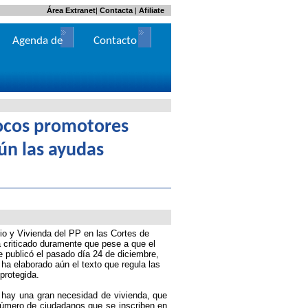
Área Extranet
|
Contacta
|
Afiliate
Agenda de
Contacto
Actos
pocos promotores
ún las ayudas
rio y Vivienda del PP en las Cortes de
a criticado duramente que pese a que el
 publicó el pasado día 24 de diciembre,
ha elaborado aún el texto que regula las
protegida.
hay una gran necesidad de vivienda, que
úmero de ciudadanos que se inscriben en