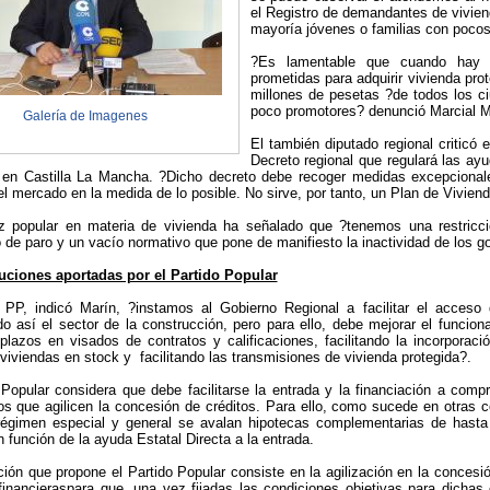
el Registro de demandantes de viviend
mayoría jóvenes o familias con poco
?Es lamentable que cuando hay 
prometidas para adquirir vivienda pr
millones de pesetas ?de todos los c
poco promotores? denunció Marcial M
Galería de Imagenes
El también diputado regional criticó e
Decreto regional que regulará las ay
en Castilla La Mancha. ?Dicho decreto debe recoger medidas excepcionale
l mercado en la medida de lo posible. No sirve, por tanto, un Plan de Viviend
z popular en materia de vivienda ha señalado que ?tenemos una restricci
 de paro y un vacío normativo que pone de manifiesto la inactividad de los go
uciones aportadas por el Partido Popular
PP, indicó Marín, ?instamos al Gobierno Regional a facilitar el acceso
o así el sector de la construcción, pero para ello, debe mejorar el funcion
plazos en visados de contratos y calificaciones, facilitando la incorporac
 viviendas en stock y facilitando las transmisiones de vivienda protegida?.
 Popular considera que debe facilitarse la entrada y la financiación a compr
 que agilicen la concesión de créditos. Para ello, como sucede en otras 
 régimen especial y general se avalan hipotecas complementarias de hast
 función de la ayuda Estatal Directa a la entrada.
ción que propone el Partido Popular consiste en la agilización en la concesi
financieraspara que, una vez fijadas las condiciones objetivas para dichas