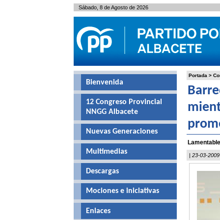
Sábado, 8 de Agosto de 2026
Portada
>
Co
Bienvenida
Barre
12 Congreso Provincial
mient
NNGG Albacete
prome
Nuevas Generaciones
Lamentable 
Multimedias
| 23-03-2009
Descargas
Mociones e iniciativas
Enlaces