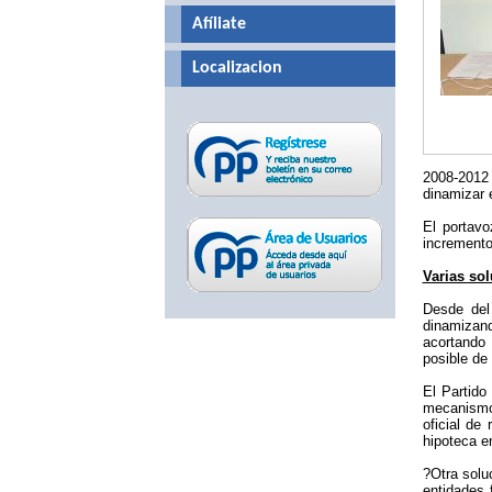
Afíliate
Localizacion
2008-2012 
dinamizar e
El portavo
incremento
Varias sol
Desde del 
dinamizand
acortando 
posible de
El Partido
mecanismos
oficial de
hipoteca en
?Otra solu
entidades 