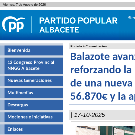
Viernes, 7 de Agosto de 2026
Bie
Portada
>
Comunicación
Bienvenida
Balazote avan
12 Congreso Provincial
reforzando la 
NNGG Albacete
Nuevas Generaciones
de una nueva
Multimedias
56.870€ y la 
Descargas
| 17-10-2025
Mociones e iniciativas
Enlaces