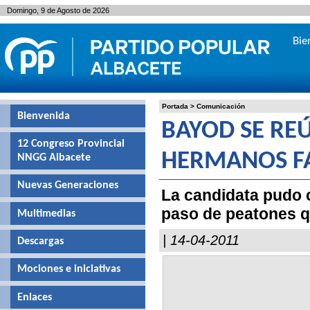
Domingo, 9 de Agosto de 2026
Bie
Portada
>
Comunicación
Bienvenida
BAYOD SE RE
12 Congreso Provincial
HERMANOS F
NNGG Albacete
Nuevas Generaciones
La candidata pudo 
paso de peatones qu
Multimedias
| 14-04-2011
Descargas
Mociones e iniciativas
Enlaces