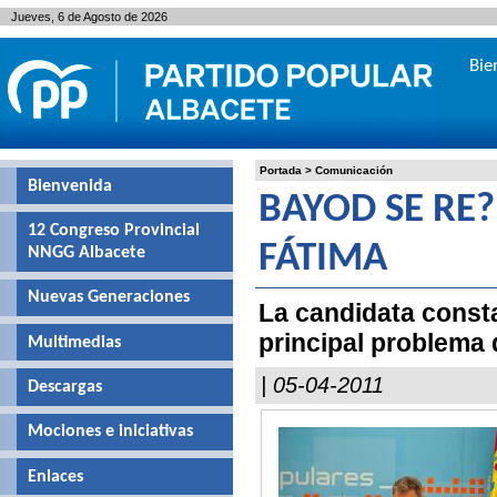
Jueves, 6 de Agosto de 2026
Bie
Portada
>
Comunicación
Bienvenida
BAYOD SE RE?
12 Congreso Provincial
FÁTIMA
NNGG Albacete
Nuevas Generaciones
La candidata consta
principal problema 
Multimedias
| 05-04-2011
Descargas
Mociones e iniciativas
Enlaces