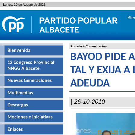
Lunes, 10 de Agosto de 2026
Bie
Portada
>
Comunicación
Bienvenida
BAYOD PIDE 
12 Congreso Provincial
TAL Y EXIJA 
NNGG Albacete
Nuevas Generaciones
ADEUDA
Multimedias
| 26-10-2010
Descargas
Mociones e iniciativas
Enlaces