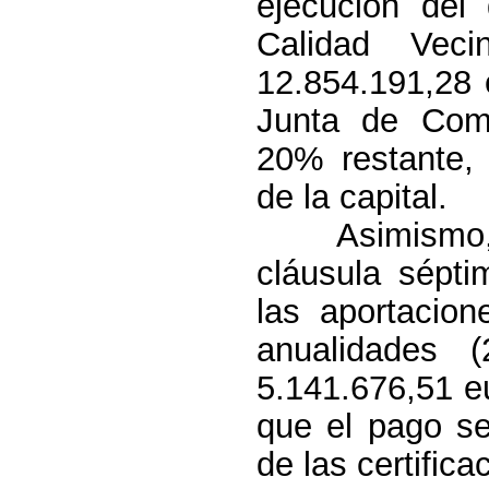
ejecución del
Calidad Veci
12.854.191,28 
Junta
de Comun
20% restante, 
de la capital.
Asimismo,
cláusula sépti
las aportacio
anualidades 
5.141.676,51 e
que el pago se
de las certific