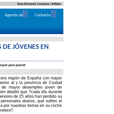
Área Extranet
|
Contacta
|
Afiliate
Agenda de
Contacto
Actos
S DE JÓVENES EN
ayor paro juvenil
rcera región de España con mayor
perior al y la provincia de Ciudad
 de mayor desempleo joven de
en detalló que ?cada día durante
menores de 25 años han perdido su
personales diarios, que sufren el
a por nuestras tierras en su coche
tratara?.