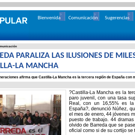
Bienvenida
Comunicación
Sugerencias
municación
EDA PARALIZA LAS ILUSIONES DE MILE
ILLA-LA MANCHA
raciones afirma que Castilla-La Mancha es la tercera región de España con m
?Castilla-La Mancha es la te
paro juvenil, con una tasa su
Real, con un 16,55% es la
España?, denunció Núñez, qui
el mes de enero, 44 jóvenes 
puesto de trabajo. 44 dramas 
olvido de Barreda que se pase
oficial como si de su cortijo se 