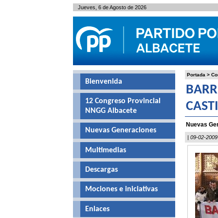
Jueves, 6 de Agosto de 2026
Portada
>
Co
Bienvenida
BARR
12 Congreso Provincial
CAST
NNGG Albacete
Nuevas Gene
Nuevas Generaciones
| 09-02-2009
Multimedias
Descargas
Mociones e iniciativas
Enlaces