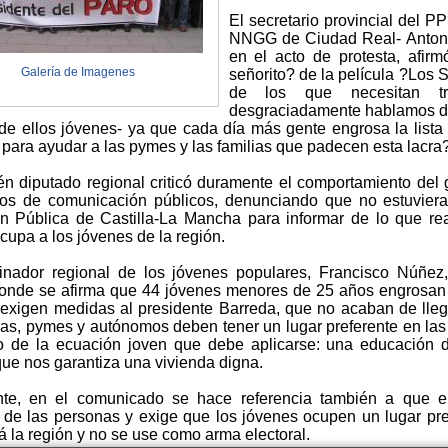
El secretario provincial del 
NNGG de Ciudad Real- Antoni
en el acto de protesta, afi
Galería de Imagenes
señorito? de la película ?Los 
de los que necesitan tr
desgraciadamente hablamos d
e ellos jóvenes- ya que cada día más gente engrosa la lista
 para ayudar a las pymes y las familias que padecen esta lacra?
én diputado regional criticó duramente el comportamiento del 
os de comunicación públicos, denunciando que no estuvieran 
ón Pública de Castilla-La Mancha para informar de lo que re
cupa a los jóvenes de la región.
inador regional de los jóvenes populares, Francisco Núñez, 
de se afirma que 44 jóvenes menores de 25 años engrosan dia
 exigen medidas al presidente Barreda, que no acaban de llega
lias, pymes y autónomos deben tener un lugar preferente en la
 de la ecuación joven que debe aplicarse: una educación d
que nos garantiza una vivienda digna.
nte, en el comunicado se hace referencia también a que el
 de las personas y exige que los jóvenes ocupen un lugar pr
á la región y no se use como arma electoral.