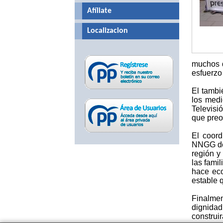
Afíliate
Localizacion
muchos d
esfuerzo
El tambi
los medi
Televisi
que preo
El coord
NNGG don
región y
las fami
hace eco
estable 
Finalme
dignidad
construir