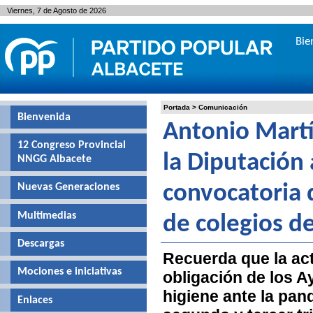
Viernes, 7 de Agosto de 2026
Bie
Portada
>
Comunicación
Bienvenida
Antonio Martí
12 Congreso Provincial
la Diputación 
NNGG Albacete
Nuevas Generaciones
convocatoria 
Multimedias
de colegios de
Descargas
Recuerda que la act
Mociones e iniciativas
obligación de los 
higiene ante la pan
Enlaces