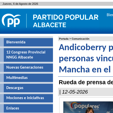
Jueves, 6 de Agosto de 2026
Bie
Portada
>
Comunicación
Bienvenida
Andicoberry p
12 Congreso Provincial
personas vincu
NNGG Albacete
Nuevas Generaciones
Mancha en el 
Multimedias
Rueda de prensa de 
Descargas
| 12-05-2026
Mociones e iniciativas
Enlaces