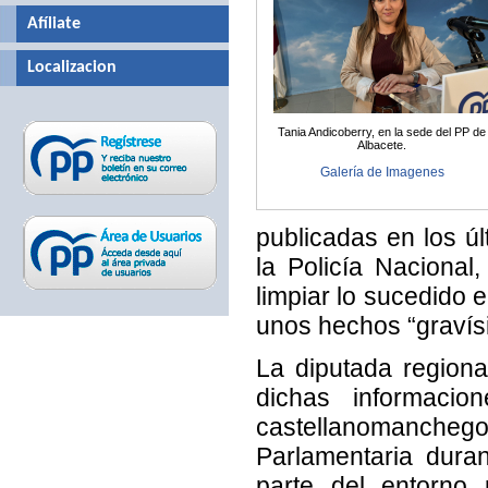
Afíliate
Localizacion
Tania Andicoberry, en la sede del PP de
Albacete.
Galería de Imagenes
publicadas en los úl
la Policía Naciona
limpiar lo sucedido 
unos hechos “gravís
La diputada region
dichas informaci
castellanomanche
Parlamentaria dura
parte del entorno p