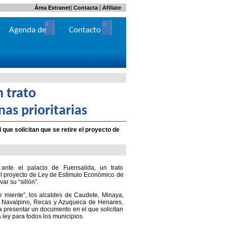
Área Extranet
|
Contacta
|
Afiliate
Agenda de
Contacto
Actos
 trato
nas prioritarias
 que solicitan que se retire el proyecto de
ante el palacio de Fuensalida, un trato
 el proyecto de Ley de Estímulo Económico de
ar su “sillón”.
 miente”, los alcaldes de Caudete, Minaya,
r, Navalpino, Recas y Azuqueca de Henares,
a presentar un documento en el que solicitan
a ley para todos los municipios.