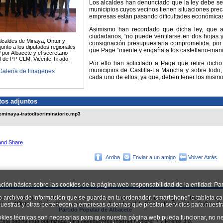
Los alcaldes han denunciado que la ley debe ser
municipios cuyos vecinos tienen situaciones pre
empresas están pasando dificultades económicas
Asimismo han recordado que dicha ley, que af
ciudadanos, “no puede ventilarse en dos hojas y
lcaldes de Minaya, Ontur y
consignación presupuestaria comprometida, por
junto a los diputados regionales
que Page “miente y engaña a los castellano-man
 por Albacete y el secretario
l de PP-CLM, Vicente Tirado.
Por ello han solicitado a Page que retire dich
municipios de Castilla-La Mancha y sobre todo
Galería de Imagenes
cada uno de ellos, ya que, deben tener los mism
os adjuntos
eminaya-tratodiscriminatorio.mp3
Arriba
Enviar a un amigo
Volver Atrás
ación básica sobre las cookies de la página web responsabilidad de la entidad: Par
o archivo de información que se guarda en tu ordenador, “smartphone” o tableta ca
ial NNGG Albacete
|
Nuevas Generaciones
|
Multimedias
|
Descargas
|
Mociones e in
os
|
Afíliate
|
Contacto
|
Localizacion
|
Aviso Legal
|
Política Privacidad
|
Política C
uestras y otras pertenecen a empresas externas que prestan servicios para nuest
Partido Popular de Albacete
okies técnicas son necesarias para que nuestra página web pueda funcionar, no ne
Esta página esta optimizada para navegadores Internet Explorer 7 y Firefox 3.0.