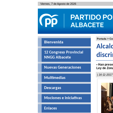
Viernes, 7 de Agosto de 2026
Portada
>
Co
Bienvenida
Alcal
12 Congreso Provincial
discr
NNGG Albacete
• Han prese
Nuevas Generaciones
Ley de Zona
| 16-11-2017
Multimedias
Descargas
Mociones e iniciativas
Enlaces