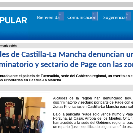
Bienvenida
Comunicación
Sugerencias
municación
des de Castilla-La Mancha denuncian un
iminatorio y sectario de Page con las zo
ntado ante el palacio de Fuensalida, sede del Gobierno regional, un escrito en el
s Prioritarias en Castilla-La Mancha
Alcaldes de la región han denunciado hoy, 
discriminatorio y sectario por parte de Page con
Zonas Prioritarias en Castilla-La Mancha para salv
Bajo la pancarta “Page solo vende humo y Page
Porzuna, El Casar, Arroba de los Montes, Ontu
han acudido a la sede del Gobierno regional par
un reparto “justo, equilibrado e igualitario” de est