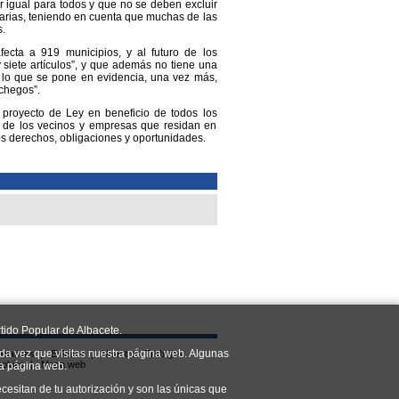
 igual para todos y que no se deben excluir
carias, teniendo en cuenta que muchas de las
.
ecta a 919 municipios, y al futuro de los
 siete artículos”, y que además no tiene una
 lo que se pone en evidencia, una vez más,
chegos”.
o proyecto de Ley en beneficio de todos los
, de los vecinos y empresas que residan en
os derechos, obligaciones y oportunidades.
tido Popular de Albacete.
da vez que visitas nuestra página web. Algunas
iciativas
|
Enlaces
|
Nuestros Trabajos
ookies
|
Mapa web
ra página web.
cesitan de tu autorización y son las únicas que