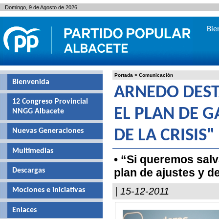
Domingo, 9 de Agosto de 2026
Bie
Portada
>
Comunicación
Bienvenida
ARNEDO DEST
12 Congreso Provincial
EL PLAN DE G
NNGG Albacete
Nuevas Generaciones
DE LA CRISIS"
Multimedias
• “Si queremos salv
plan de ajustes y d
Descargas
| 15-12-2011
Mociones e iniciativas
Enlaces