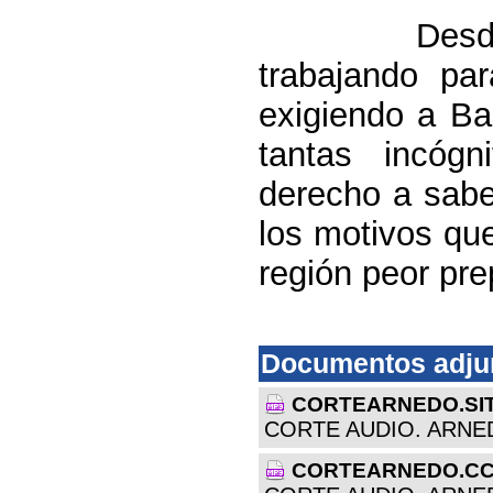
Desde el P
trabajando par
exigiendo a Ba
tantas incóg
derecho a sabe
los motivos qu
región peor prep
Documentos adju
CORTEARNEDO.SI
CORTE AUDIO. ARNE
CORTEARNEDO.CC