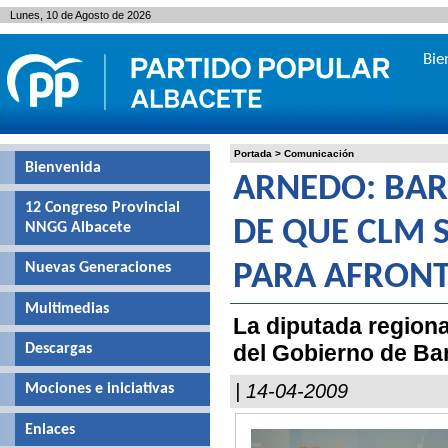
Lunes, 10 de Agosto de 2026
Bie
Portada
>
Comunicación
Bienvenida
ARNEDO: BAR
12 Congreso Provincial
DE QUE CLM 
NNGG Albacete
Nuevas Generaciones
PARA AFRONT
Multimedias
La diputada regional
del Gobierno de Ba
Descargas
| 14-04-2009
Mociones e iniciativas
Enlaces