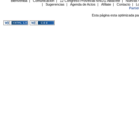
Bienvenida
|
Comunicación
|
12 Congreso Provincial NNGG Albacete
|
Nuevas 
|
Sugerencias
|
Agenda de Actos
|
Afíliate
|
Contacto
|
Lo
Parti
Esta página esta optimizada pa