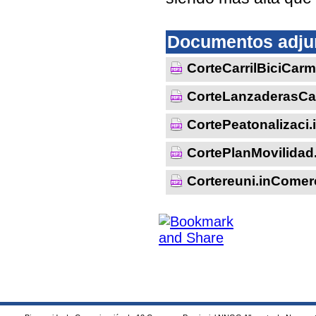
Documentos adju
CorteCarrilBiciCa
CorteLanzaderasC
CortePeatonalizac
CortePlanMovilida
Cortereuni.inCome