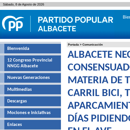
Sábado, 8 de Agosto de 2026
Bie
Portada
>
Comunicación
Bienvenida
ALBACETE NE
12 Congreso Provincial
CONSENSUADO
NNGG Albacete
Nuevas Generaciones
MATERIA DE 
Multimedias
CARRIL BICI,
Descargas
APARCAMIENT
Mociones e iniciativas
DÍAS PIDIEND
Enlaces