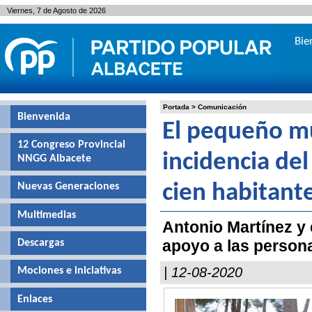
Viernes, 7 de Agosto de 2026
Bie
Portada
>
Comunicación
Bienvenida
El pequeño mu
12 Congreso Provincial
incidencia de
NNGG Albacete
Nuevas Generaciones
cien habitant
Multimedias
Antonio Martínez y 
apoyo a las perso
Descargas
| 12-08-2020
Mociones e iniciativas
Enlaces