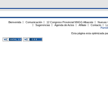
Bienvenida
|
Comunicación
|
12 Congreso Provincial NNGG Albacete
|
Nuevas 
|
Sugerencias
|
Agenda de Actos
|
Afíliate
|
Contacto
|
Lo
Parti
Esta página esta optimizada pa