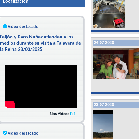
Localizacion
Vídeo destacado
Feijóo y Paco Núñez atienden a los
24-07-2026
medios durante su visita a Talavera de
la Reina 23/03/2025
23-07-2026
Vídeo destacado