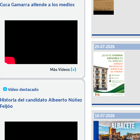
Cuca Gamarra atiende a los medios
20-07-2026
Vídeo destacado
Historia del candidato Albeerto Núñez
Feijóo
18-07-2026